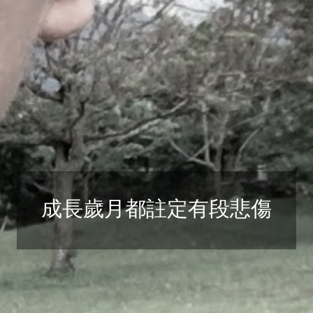
成長歲月都註定有段悲傷